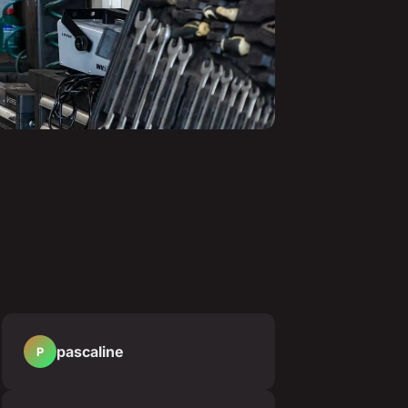
pascaline
P