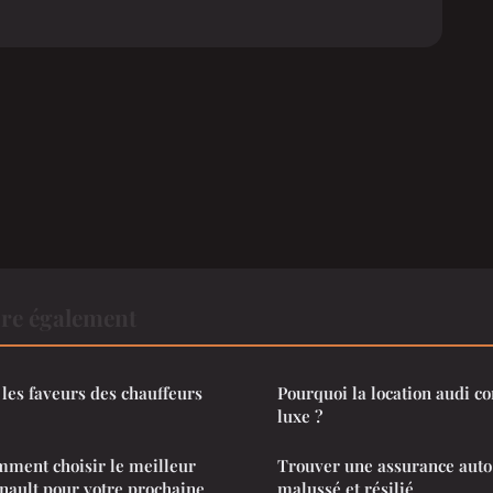
ire également
 les faveurs des chauffeurs
Pourquoi la location audi 
luxe ?
mment choisir le meilleur
Trouver une assurance auto
nault pour votre prochaine
malussé et résilié