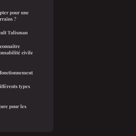
opter pour une
errains ?
ault Talisman
 connaitre
nsabilité civile
 fonctionnement
fférents types
ture pour les