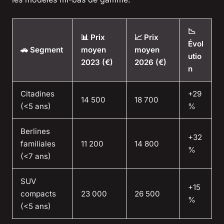
📉
📊 Prix
📈 Prix
Évol
🚗 Segment
moyen
moyen
utio
2023 (€)
2026 (€)
n
Citadines
+29
14 500
18 700
(<5 ans)
%
Berlines
+32
familiales
11 200
14 800
%
(<7 ans)
SUV
+15
compacts
23 000
26 500
%
(<5 ans)