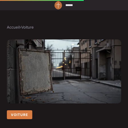
Accueil
›
Voiture
VOITURE