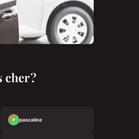
 cher ?
pascaline
P